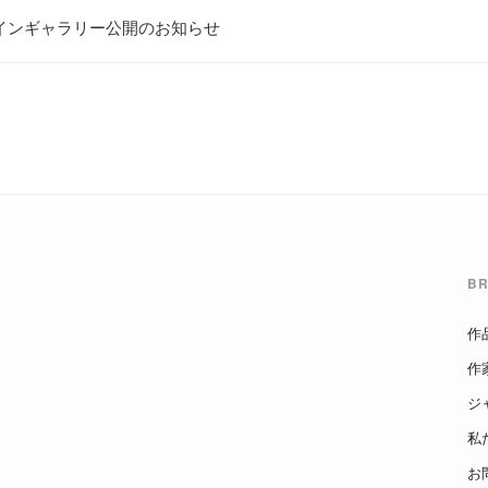
y オンラインギャラリー公開のお知らせ
B
作
作
ジ
私
お