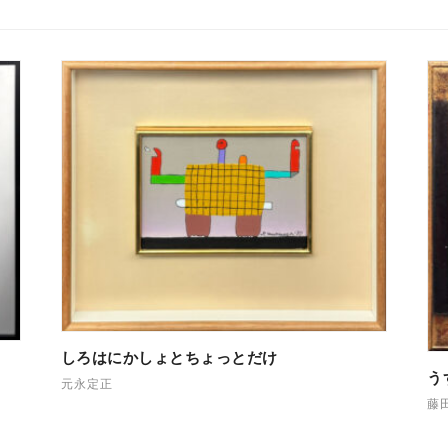
しろはにかしょとちょっとだけ
う
元永定正
藤