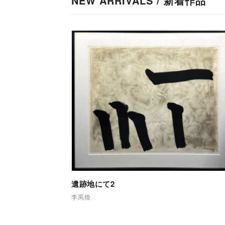
NEW ARRIVALS / 新着作品
遺跡地にて2
李禹煥