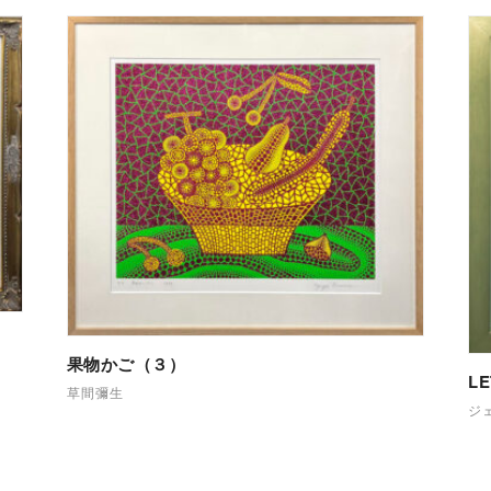
果物かご（３）
LE
草間彌生
ジ