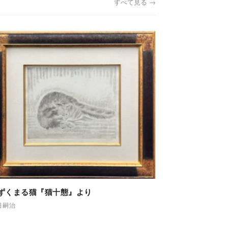
すべて見る →
ずくまる猫『猫十態』より
田嗣治